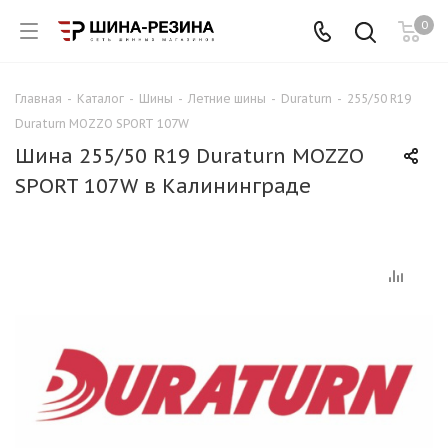
0
Главная
-
Каталог
-
Шины
-
Летние шины
-
Duraturn
-
255/50 R19
Duraturn MOZZO SPORT 107W
Шина 255/50 R19 Duraturn MOZZO
SPORT 107W в Калининграде