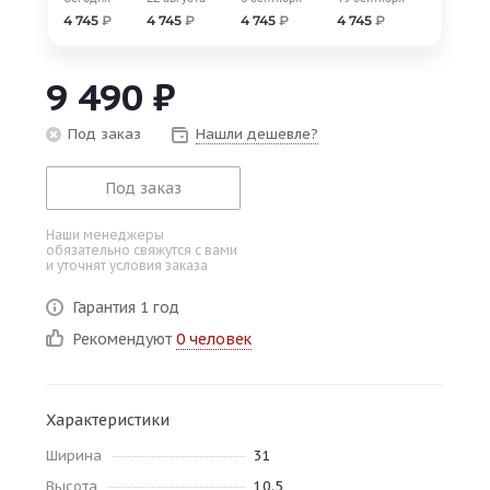
об оплате Плайтом
4 745
₽
4 745
₽
4 745
₽
4 745
₽
9 490
₽
Под заказ
Нашли дешевле?
Остались вопросы?
25
8 800 302-02-51
Под заказ
plait.ru
раз в 2
недели
Наши менеджеры
обязательно свяжутся с вами
и уточнят условия заказа
Гарантия 1 год
Рекомендуют
0 человек
Характеристики
Ширина
31
Высота
10.5