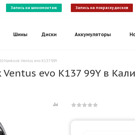
Запись на шиномонтаж
Запись на покраску дисков
Шины
Диски
Аккумуляторы
Н
20 Hankook Ventus evo K137 99Y
 Ventus evo K137 99Y в Кал
Для клиентов всех банков
Разбейте
оплату
на части
без переплат