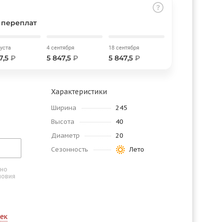
 переплат
густа
4 сентября
18 сентября
7,5
₽
5 847,5
₽
5 847,5
₽
Характеристики
Ширина
245
Высота
40
Диаметр
20
Сезонность
Лето
ьно
словия
ек