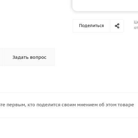
Оставшиеся
75
% будут
списываться
с вашей карты
по
25
%
каждые 2 недели
Ц
Поделиться
от
Подробнее
об оплате Плайтом
Задать вопрос
25
раз в 2
Остались вопросы?
недели
8 800 302-02-51
те первым, кто поделится своим мнением об этом товаре
plait.ru