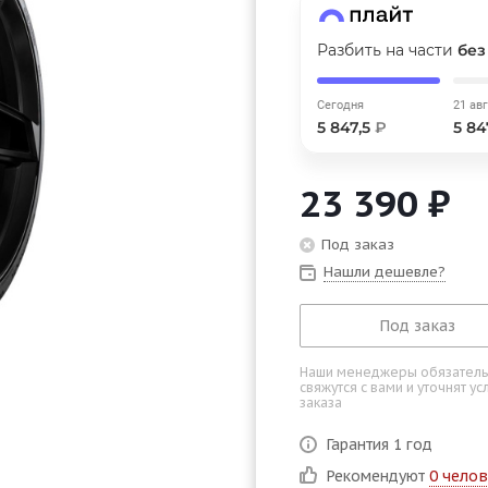
График платежей
Разбить на части
без
Сегодня
25
%
Сегодня
21 ав
5 847,5
₽
5 84
23 390
₽
Добавляйте товары
в корзину
Под заказ
Нашли дешевле?
Оплачивайте сегодня только
Под заказ
25
% картой любого банка
Наши менеджеры обязател
свяжутся с вами и уточнят у
заказа
Получайте товар
выбранный способом
Гарантия 1 год
Рекомендуют
0 челов