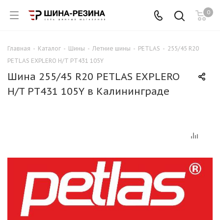
0
Главная
-
Каталог
-
Шины
-
Летние шины
-
PETLAS
-
255/45 R20
PETLAS EXPLERO H/T PT431 105Y
Шина 255/45 R20 PETLAS EXPLERO
H/T PT431 105Y в Калининграде