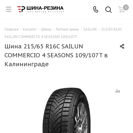
0
Главная
-
Каталог
-
Шины
-
Летние шины
-
SAILUN
-
215/65 R16C
SAILUN COMMERCIO 4 SEASONS 109/107T
Шина 215/65 R16C SAILUN
COMMERCIO 4 SEASONS 109/107T в
Калининграде