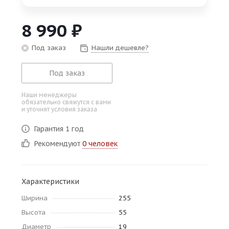
об оплате Плайтом
8 990
₽
Под заказ
Нашли дешевле?
Остались вопросы?
25
Под заказ
8 800 302-02-51
plait.ru
раз в 2
Наши менеджеры
недели
обязательно свяжутся с вами
и уточнят условия заказа
Гарантия 1 год
Рекомендуют
0 человек
Характеристики
Ширина
255
Высота
55
Диаметр
19