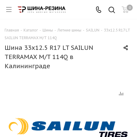
0
Главная
-
Каталог
-
Шины
-
Летние шины
-
SAILUN
-
33x12.5 R17 LT
SAILUN TERRAMAX M/T 114Q
Шина 33x12.5 R17 LT SAILUN
TERRAMAX M/T 114Q в
Калининграде