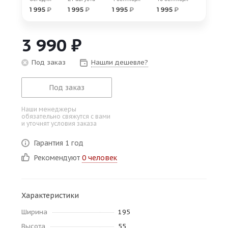
об оплате Плайтом
1 995
₽
1 995
₽
1 995
₽
1 995
₽
3 990
₽
Под заказ
Нашли дешевле?
Остались вопросы?
25
8 800 302-02-51
Под заказ
plait.ru
раз в 2
недели
Наши менеджеры
обязательно свяжутся с вами
и уточнят условия заказа
Гарантия 1 год
Рекомендуют
0 человек
Характеристики
Ширина
195
Высота
55