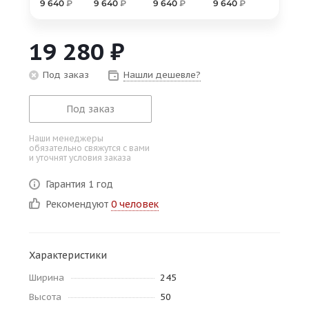
9 640
₽
9 640
₽
9 640
₽
9 640
₽
об оплате Плайтом
19 280
₽
Под заказ
Нашли дешевле?
Остались вопросы?
25
8 800 302-02-51
Под заказ
plait.ru
раз в 2
недели
Наши менеджеры
обязательно свяжутся с вами
и уточнят условия заказа
Гарантия 1 год
Рекомендуют
0 человек
Характеристики
Ширина
245
Высота
50