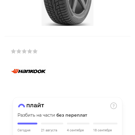
Добавляйте товары
в корзину
Оплачивайте сегодня только
25
% картой любого банка
Получайте товар
выбранный способом
Оставшиеся
75
% будут
списываться
с вашей карты
по
25
%
каждые 2 недели
Разбить на части
без переплат
Сегодня
21 августа
4 сентября
18 сентября
Подробнее