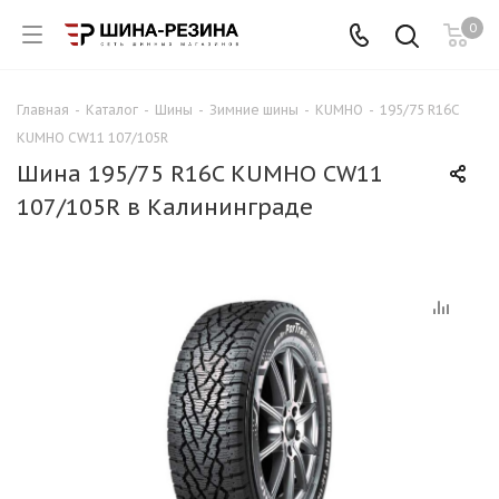
0
Главная
-
Каталог
-
Шины
-
Зимние шины
-
KUMHO
-
195/75 R16C
KUMHO CW11 107/105R
Шина 195/75 R16C KUMHO CW11
107/105R в Калининграде