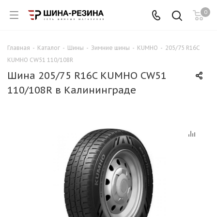
0
Главная
-
Каталог
-
Шины
-
Зимние шины
-
KUMHO
-
205/75 R16C
KUMHO CW51 110/108R
Шина 205/75 R16C KUMHO CW51
110/108R в Калининграде