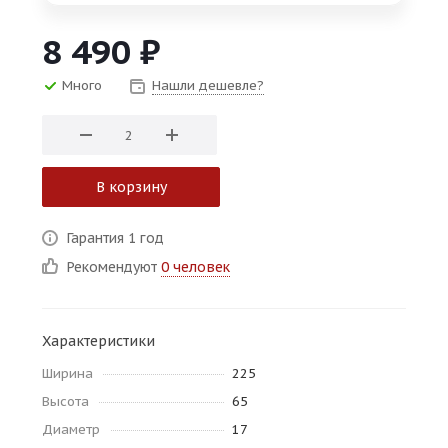
об оплате Плайтом
8 490
₽
Много
Нашли дешевле?
Остались вопросы?
25
8 800 302-02-51
plait.ru
раз в 2
В корзину
недели
Гарантия 1 год
Рекомендуют
0 человек
Характеристики
Ширина
225
Высота
65
Диаметр
17