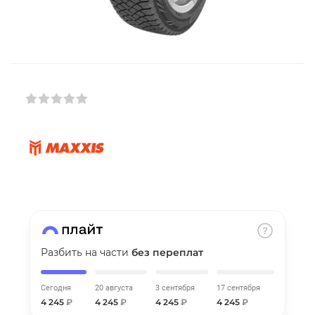
Добавляйте товары
в корзину
Оплачивайте сегодня только
25
% картой любого банка
Получайте товар
выбранный способом
Оставшиеся
75
% будут
списываться
с вашей карты
по
25
%
каждые 2 недели
Разбить на части
без переплат
Сегодня
20 августа
3 сентября
17 сентября
4 245
₽
4 245
₽
4 245
₽
4 245
₽
Подробнее