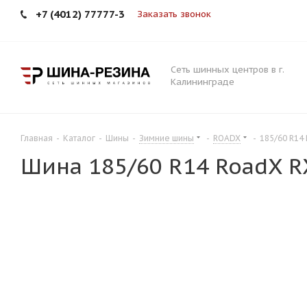
+7 (4012) 77777-3
Заказать звонок
Сеть шинных центров в г.
Калининграде
Главная
-
Каталог
-
Шины
-
Зимние шины
-
ROADX
-
185/60 R14
Шина 185/60 R14 RoadX R