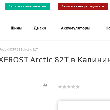
Запись на шиномонтаж
Запись на покраску дисков
Шины
Диски
Аккумуляторы
Н
 RoadX RXFROST Arctic 82T
XFROST Arctic 82T в Калини