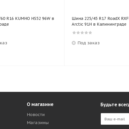
/60 R16 KUMHO HS52 96W в
Шина 225/45 R17 RoadX RX
раде
Arctic 91H в Калининграде
каз
Под заказ
О магазине
Будьте всег
Новости
Магазины