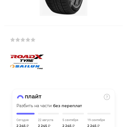
Добавляйте товары
в корзину
Оплачивайте сегодня только
25
% картой любого банка
Получайте товар
выбранный способом
Оставшиеся
75
% будут
списываться
с вашей карты
по
25
%
каждые 2 недели
Разбить на части
без переплат
Сегодня
22 августа
5 сентября
19 сентября
Подробнее
2 245
₽
2 245
₽
2 245
₽
2 245
₽