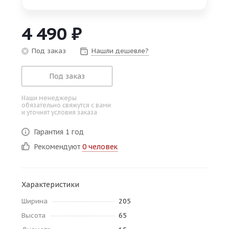
об оплате Плайтом
4 490
₽
Под заказ
Нашли дешевле?
Остались вопросы?
25
8 800 302-02-51
Под заказ
plait.ru
раз в 2
Наши менеджеры
недели
обязательно свяжутся с вами
и уточнят условия заказа
Гарантия 1 год
Рекомендуют
0 человек
Характеристики
Ширина
205
Высота
65