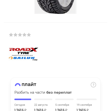
Добавляйте товары
в корзину
Оплачивайте сегодня только
25
% картой любого банка
Получайте товар
выбранный способом
Оставшиеся
75
% будут
списываться
с вашей карты
по
25
%
каждые 2 недели
Разбить на части
без переплат
Сегодня
22 августа
5 сентября
19 сентября
Подробнее
1 747,5
₽
1 747,5
₽
1 747,5
₽
1 747,5
₽