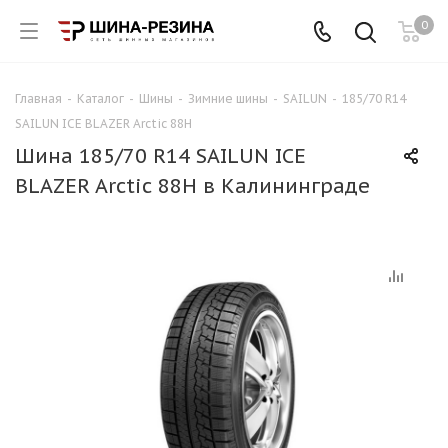
0
Главная
-
Каталог
-
Шины
-
Зимние шины
-
SAILUN
-
185/70 R14
SAILUN ICE BLAZER Arctic 88H
Шина 185/70 R14 SAILUN ICE
BLAZER Arctic 88H в Калининграде