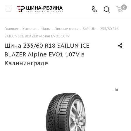
0
Главная
-
Каталог
-
Шины
-
Зимние шины
-
SAILUN
-
235/60 R18
SAILUN ICE BLAZER Alpine EVO1 107V
Шина 235/60 R18 SAILUN ICE
BLAZER Alpine EVO1 107V в
Калининграде