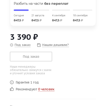
Разбить на части
без переплат
об оплате Плайтом
Сегодня
21 августа
4 сентября
18 сентября
847,5
₽
847,5
₽
847,5
₽
847,5
₽
Остались вопросы?
25
3 390
₽
8 800 302-02-51
plait.ru
раз в 2
Под заказ
Нашли дешевле?
недели
Под заказ
Наши менеджеры
обязательно свяжутся с вами
и уточнят условия заказа
Гарантия 1 год
Рекомендуют
0 человек