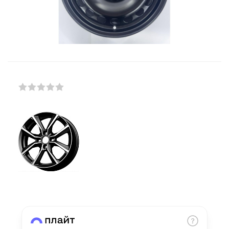
Добавляйте товары
в корзину
Оплачивайте сегодня только
25
% картой любого банка
Получайте товар
выбранный способом
Оставшиеся
75
% будут
списываться
с вашей карты
по
25
%
каждые 2 недели
Подробнее