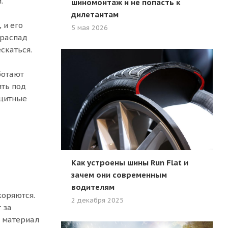
.
шиномонтаж и не попасть к
дилетантам
 и его
5 мая 2026
 распад
скаться.
ботают
ить под
ащитные
Как устроены шины Run Flat и
зачем они современным
водителям
коряются.
2 декабря 2025
 за
, материал