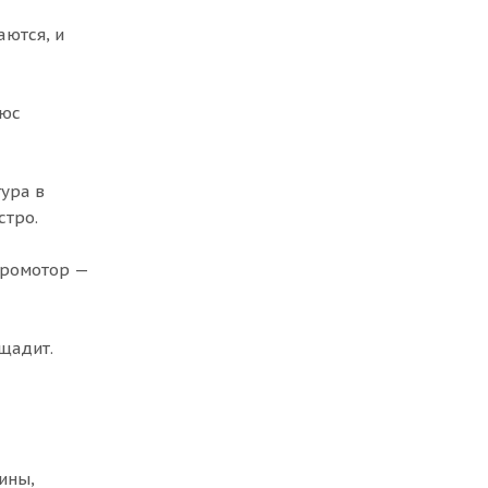
аются, и
люс
тура в
стро.
тромотор —
щадит.
ины,