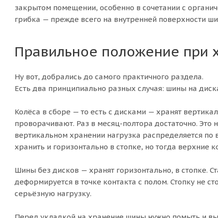
закрытом помещении, особенно в сочетании с органич
грибка — прежде всего на внутренней поверхности ши
Правильное положение при х
Ну вот, добрались до самого практичного раздела.
Есть два принципиально разных случая: шины на дисках
Колёса в сборе — то есть с дисками — хранят вертикал
проворачивают. Раз в месяц-полтора достаточно. Это н
вертикальном хранении нагрузка распределяется по в
хранить и горизонтально в стопке, но тогда верхние к
Шины без дисков — хранят горизонтально, в стопке. С
деформируется в точке контакта с полом. Стопку не с
серьёзную нагрузку.
Перед укладкой на хранение шины нужно помыть и вы