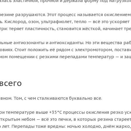
алась эластичной, прочной и держала форму под нагрузкой
резине разрушаются. Этот процесс называется окислением,
 Кислород, озон, ультрафиолет, тепло — всё это ускоряет
и: теряет пластичность, становится жёсткой, начинает тре
ьные антиозонанты и антиоксиданты. Но эти вещества ра
овиях. Стоит положить её рядом с электромотором, постав
емом помещении с резкими перепадами температур — и з
всего
вном. Том, с чем сталкиваются буквально все.
ри температуре выше +35°C процессы окисления резко ус
ткрытым небом — всё это печки, в которых резина стареет
о лет. Перепады тоже вредны: ночью холодно, днём жарко