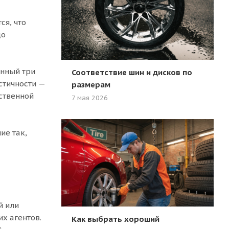
ся, что
до
енный три
Соответствие шин и дисков по
стичности —
размерам
ественной
7 мая 2026
ие так,
й или
х агентов.
Как выбрать хороший