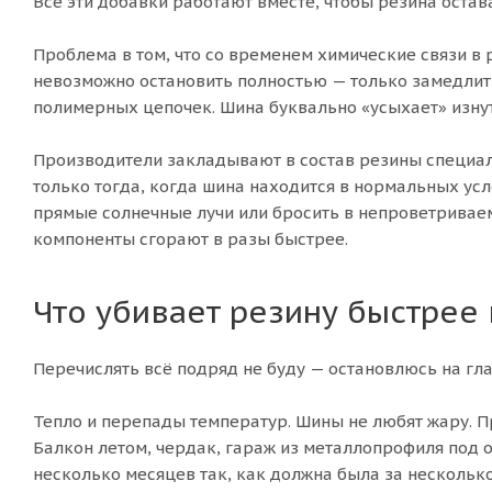
Все эти добавки работают вместе, чтобы резина остав
Проблема в том, что со временем химические связи в 
невозможно остановить полностью — только замедлить.
полимерных цепочек. Шина буквально «усыхает» изнутр
Производители закладывают в состав резины специал
только тогда, когда шина находится в нормальных усл
прямые солнечные лучи или бросить в непроветрива
компоненты сгорают в разы быстрее.
Что убивает резину быстрее 
Перечислять всё подряд не буду — остановлюсь на гла
Тепло и перепады температур. Шины не любят жару. П
Балкон летом, чердак, гараж из металлопрофиля под о
несколько месяцев так, как должна была за нескольк