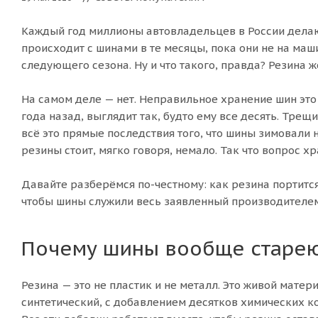
Каждый год миллионы автовладельцев в России делают
происходит с шинами в те месяцы, пока они не на маши
следующего сезона. Ну и что такого, правда? Резина ж
На самом деле — нет. Неправильное хранение шин это
года назад, выглядит так, будто ему все десять. Тре
всё это прямые последствия того, что шины зимовали н
резины стоит, мягко говоря, немало. Так что вопрос х
Давайте разберёмся по-честному: как резина портится,
чтобы шины служили весь заявленный производителем
Почему шины вообще стареют
Резина — это не пластик и не металл. Это живой мате
синтетический, с добавлением десятков химических к