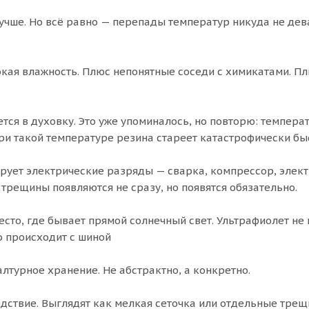
 лучше. Но всё равно — перепады температур никуда не дев
кая влажность. Плюс непонятные соседи с химикатами. П
ся в духовку. Это уже упоминалось, но повторю: темпера
ри такой температуре резина стареет катастрофически бы
ирует электрические разряды — сварка, компрессор, элек
 трещины появляются не сразу, но появятся обязательно.
сто, где бывает прямой солнечный свет. Ультрафиолет не 
о происходит с шиной
алтурное хранение. Не абстрактно, а конкретно.
дствие. Выглядят как мелкая сеточка или отдельные трещ