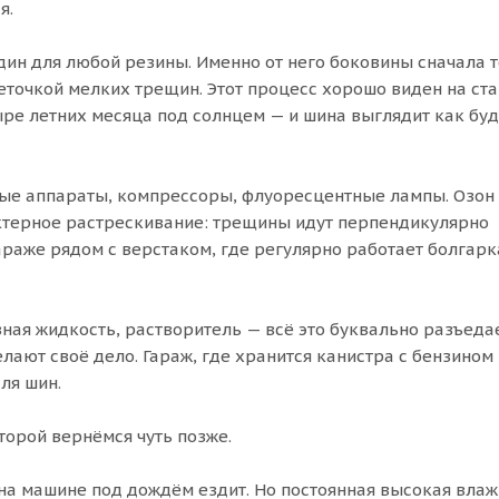
я.
дин для любой резины. Именно от него боковины сначала 
сеточкой мелких трещин. Этот процесс хорошо виден на ст
ыре летних месяца под солнцем — и шина выглядит как буд
ные аппараты, компрессоры, флуоресцентные лампы. Озон
ктерное растрескивание: трещины идут перпендикулярно
раже рядом с верстаком, где регулярно работает болгарк
ная жидкость, растворитель — всё это буквально разъедае
ают своё дело. Гараж, где хранится канистра с бензином 
ля шин.
торой вернёмся чуть позже.
 на машине под дождём ездит. Но постоянная высокая влаж