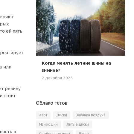
теряют
арых
то ей пять
 реагирует
Когда менять летние шины на
а или
зимние?
2 декабря 2025
т резину.
и стоит
Облако тегов
Азот
Диски
Закачка воздуха
Износ шин
Литые диски
ность в
Свойства резины
Шины