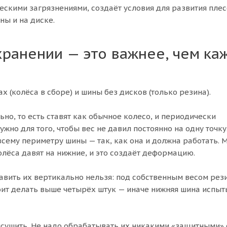
ескими загрязнениями, создаёт условия для развития плес
ны и на диске.
ранении — это важнее, чем ка
 (колёса в сборе) и шины без дисков (только резина).
ьно, то есть ставят как обычное колесо, и периодически
ужно для того, чтобы вес не давил постоянно на одну точку
сему периметру шины — так, как она и должна работать. 
олёса давят на нижние, и это создаёт деформацию.
тавить их вертикально нельзя: под собственным весом рез
тоит делать выше четырёх штук — иначе нижняя шина испы
сушить. Не надо обрабатывать их никакими «защитными» 