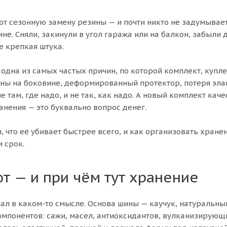
 сезонную замену резины — и почти никто не задумывает
не. Сняли, закинули в угол гаража или на балкон, забыли 
е крепкая штука.
 одна из самых частых причин, по которой комплект, купл
щины на боковине, деформированный протектор, потеря эла
е там, где надо, и не так, как надо. А новый комплект кач
ранения — это буквально вопрос денег.
 что её убивает быстрее всего, и как организовать хранен
 срок.
 — и при чём тут хранение
риал в каком-то смысле. Основа шины — каучук, натуральны
омпонентов: сажи, масел, антиоксидантов, вулканизирующи