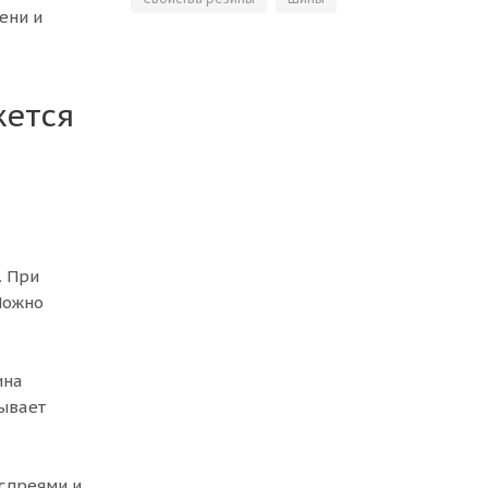
ени и
жется
. При
Можно
ина
тывает
спреями и