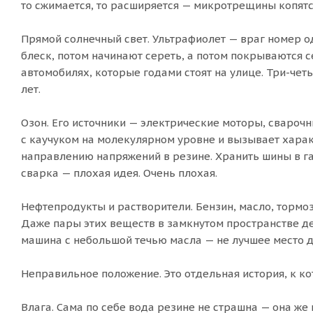
то сжимается, то расширяется — микротрещины копятс
Прямой солнечный свет. Ультрафиолет — враг номер о
блеск, потом начинают сереть, а потом покрываются 
автомобилях, которые годами стоят на улице. Три-чет
лет.
Озон. Его источники — электрические моторы, свароч
с каучуком на молекулярном уровне и вызывает хара
направлению напряжений в резине. Хранить шины в га
сварка — плохая идея. Очень плохая.
Нефтепродукты и растворители. Бензин, масло, тормоз
Даже пары этих веществ в замкнутом пространстве дел
машина с небольшой течью масла — не лучшее место д
Неправильное положение. Это отдельная история, к ко
Влага. Сама по себе вода резине не страшна — она же