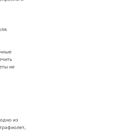
ля.
ичные
ечить
еты не
 одно из
трафиолет,