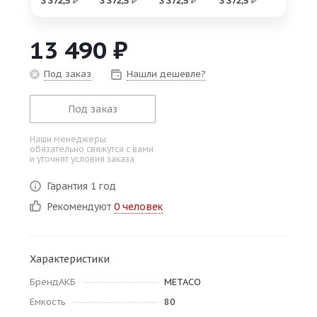
3 372,5
₽
3 372,5
₽
3 372,5
₽
3 372,5
₽
об оплате Плайтом
13 490
₽
Под заказ
Нашли дешевле?
Остались вопросы?
25
8 800 302-02-51
Под заказ
plait.ru
раз в 2
Наши менеджеры
недели
обязательно свяжутся с вами
и уточнят условия заказа
Гарантия 1 год
Рекомендуют
0 человек
Характеристики
БрендАКБ
METACO
Емкость
80