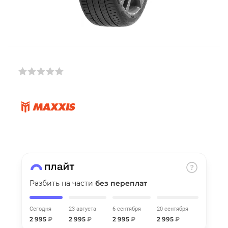
Добавляйте товары
в корзину
Оплачивайте сегодня только
25
% картой любого банка
Получайте товар
выбранный способом
Оставшиеся
75
% будут
списываться
с вашей карты
по
25
%
каждые 2 недели
Разбить на части
без переплат
Сегодня
23 августа
6 сентября
20 сентября
2 995
₽
2 995
₽
2 995
₽
2 995
₽
Подробнее