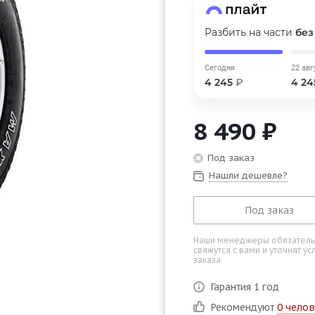
График платежей
Разбить на части
без
Сегодня
25
%
Сегодня
22 авг
4 245
₽
4 2
8 490
₽
Добавляйте товары
в корзину
Под заказ
Нашли дешевле?
Оплачивайте сегодня только
Под заказ
25
% картой любого банка
Наши менеджеры обязател
свяжутся с вами и уточнят у
заказа
Получайте товар
выбранный способом
Гарантия 1 год
Рекомендуют
0 челов