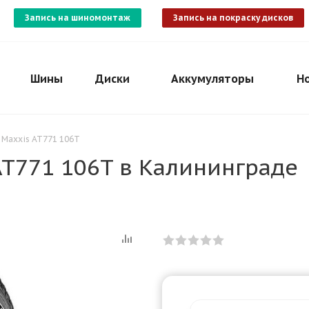
Запись на шиномонтаж
Запись на покраску дисков
Шины
Диски
Аккумуляторы
Н
 Maxxis AT771 106T
AT771 106T в Калининграде
Для клиентов всех банков
Разбейте
оплату
на части
без переплат