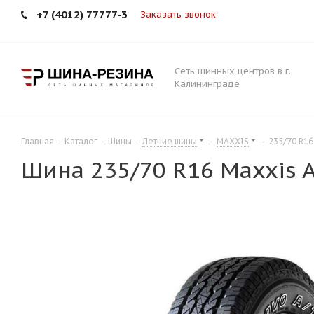
+7 (4012) 77777-3
Заказать звонок
Сеть шинных центров в г.
Калининграде
Главная
-
Каталог
-
Шины
-
Летние шины
-
MAXXIS
-
235/70 R16
Шина 235/70 R16 Maxxis 