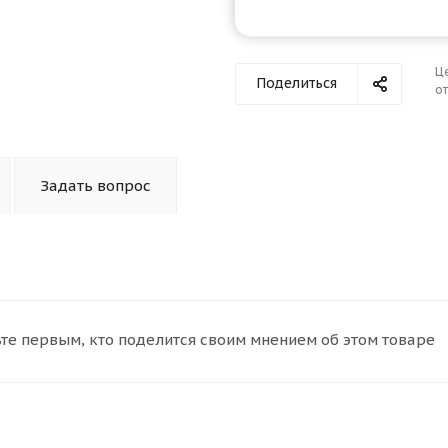
Оставшиеся
75
% будут
списываться
с вашей карты
по
25
%
каждые 2 недели
Ц
Поделиться
от
Подробнее
об оплате Плайтом
Задать вопрос
25
раз в 2
Остались вопросы?
недели
8 800 302-02-51
те первым, кто поделится своим мнением об этом товаре
plait.ru