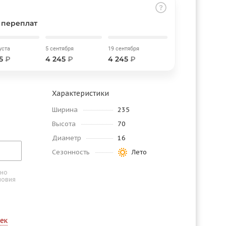
 переплат
уста
5 сентября
19 сентября
45
₽
4 245
₽
4 245
₽
Характеристики
Ширина
235
Высота
70
Диаметр
16
Сезонность
Лето
ьно
словия
ек