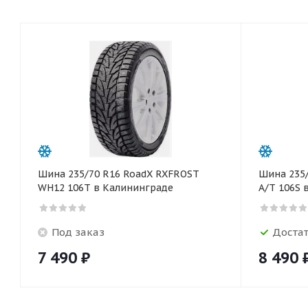
Шина 235/70 R16 RoadX RXFROST
Шина 235
WH12 106T в Калининграде
A/T 106S 
Под заказ
Доста
7 490
₽
8 490