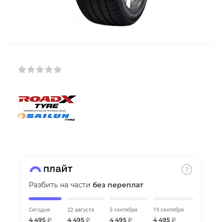
Добавляйте товары
в корзину
Оплачивайте сегодня только
25
% картой любого банка
Получайте товар
выбранный способом
Оставшиеся
75
% будут
списываться
с вашей карты
по
25
%
каждые 2 недели
Разбить на части
без переплат
Сегодня
22 августа
5 сентября
19 сентября
Подробнее
4 495
₽
4 495
₽
4 495
₽
4 495
₽