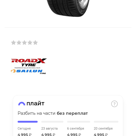
Добавляйте товары
в корзину
Оплачивайте сегодня только
25
% картой любого банка
Получайте товар
выбранный способом
Оставшиеся
75
% будут
списываться
с вашей карты
по
25
%
каждые 2 недели
Разбить на части
без переплат
Сегодня
23 августа
6 сентября
20 сентября
Подробнее
4 995
₽
4 995
₽
4 995
₽
4 995
₽