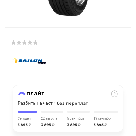
Добавляйте товары
в корзину
Оплачивайте сегодня только
25
% картой любого банка
Получайте товар
выбранный способом
Оставшиеся
75
% будут
списываться
с вашей карты
Разбить на части
без переплат
по
25
%
каждые 2 недели
Сегодня
22 августа
5 сентября
19 сентября
3 895
₽
3 895
₽
3 895
₽
3 895
₽
Подробнее