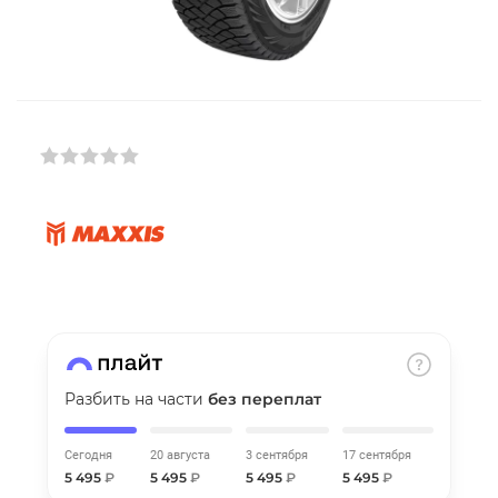
Добавляйте товары
в корзину
Оплачивайте сегодня только
25
% картой любого банка
Получайте товар
выбранный способом
Оставшиеся
75
% будут
списываться
с вашей карты
по
25
%
каждые 2 недели
Разбить на части
без переплат
Сегодня
20 августа
3 сентября
17 сентября
5 495
₽
5 495
₽
5 495
₽
5 495
₽
Подробнее