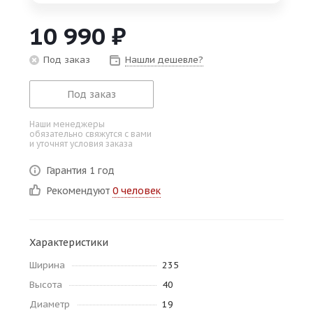
об оплате Плайтом
10 990
₽
Под заказ
Нашли дешевле?
Остались вопросы?
25
Под заказ
8 800 302-02-51
plait.ru
раз в 2
Наши менеджеры
обязательно свяжутся с вами
недели
и уточнят условия заказа
Гарантия 1 год
Рекомендуют
0 человек
Характеристики
Ширина
235
Высота
40
Диаметр
19