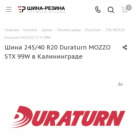
0
Главная
-
Каталог
-
Шины
-
Летние шины
-
Duraturn
-
245/40 R20
Duraturn MOZZO STX 99W
Шина 245/40 R20 Duraturn MOZZO
STX 99W в Калининграде