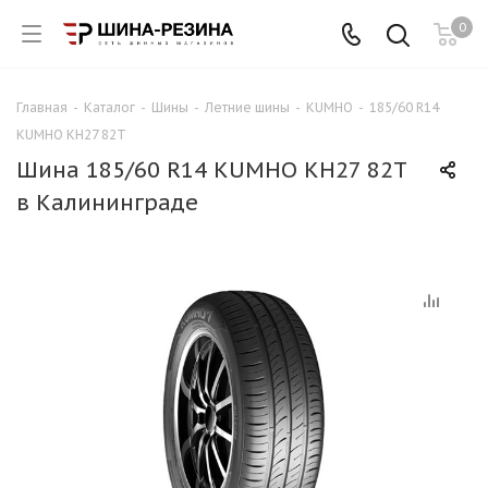
0
Главная
-
Каталог
-
Шины
-
Летние шины
-
KUMHO
-
185/60 R14
KUMHO KH27 82T
Шина 185/60 R14 KUMHO KH27 82T
в Калининграде