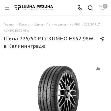
0
Главная
-
Каталог
-
Шины
-
Летние шины
-
KUMHO
-
225/50 R17
KUMHO HS52 98W
Шина 225/50 R17 KUMHO HS52 98W
в Калининграде