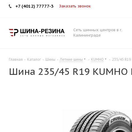
+7 (4012) 77777-3
Заказать звонок
Сеть шинных центров в г.
Калининграде
Главная
-
Каталог
-
Шины
-
Летние шины
-
KUMHO
-
235/45 R19
Шина 235/45 R19 KUMHO 