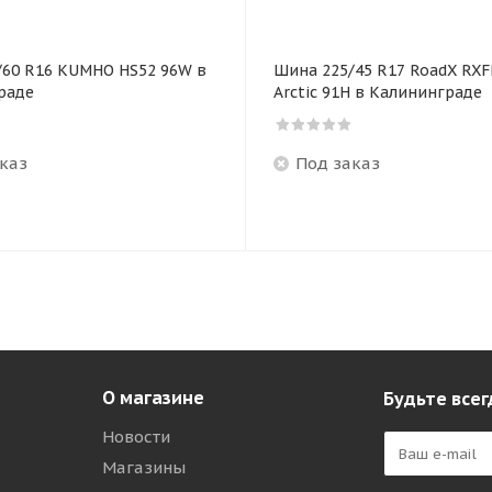
/60 R16 KUMHO HS52 96W в
Шина 225/45 R17 RoadX RX
раде
Arctic 91H в Калининграде
каз
Под заказ
О магазине
Будьте всег
Новости
Магазины