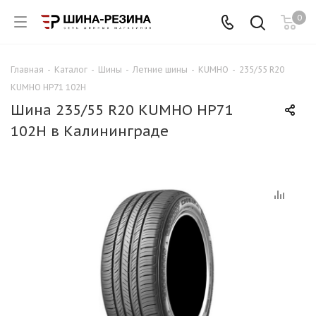
0
Главная
-
Каталог
-
Шины
-
Летние шины
-
KUMHO
-
235/55 R20
KUMHO HP71 102H
Шина 235/55 R20 KUMHO HP71
102H в Калининграде