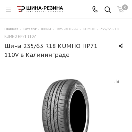
0
Главная
-
Каталог
-
Шины
-
Летние шины
-
KUMHO
-
235/65 R18
KUMHO HP71 110V
Шина 235/65 R18 KUMHO HP71
110V в Калининграде