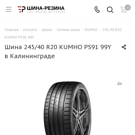
0
Главная
-
Каталог
-
Шины
-
Летние шины
-
KUMHO
-
245/40 R20
KUMHO PS91 99Y
Шина 245/40 R20 KUMHO PS91 99Y
в Калининграде