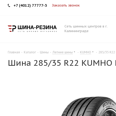
+7 (4012) 77777-3
Заказать звонок
Сеть шинных центров в г.
Калининграде
Главная
-
Каталог
-
Шины
-
Летние шины
-
KUMHO
-
285/35 R22
Шина 285/35 R22 KUMHO 