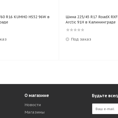
/60 R16 KUMHO HS52 96W в
Шина 225/45 R17 RoadX RX
раде
Arctic 91H в Калининграде
каз
Под заказ
О магазине
Будьте всег
Новости
Магазины