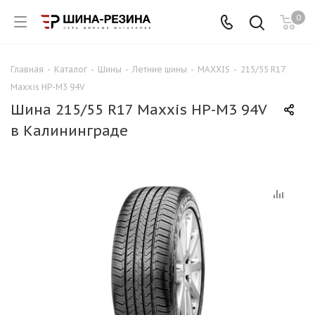
0
Главная
-
Каталог
-
Шины
-
Летние шины
-
MAXXIS
-
215/55 R17
Maxxis HP-M3 94V
Шина 215/55 R17 Maxxis HP-M3 94V
в Калининграде