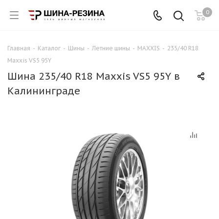
0
Главная
-
Каталог
-
Шины
-
Летние шины
-
MAXXIS
-
235/40 R18
Maxxis VS5 95Y
Шина 235/40 R18 Maxxis VS5 95Y в
Калининграде