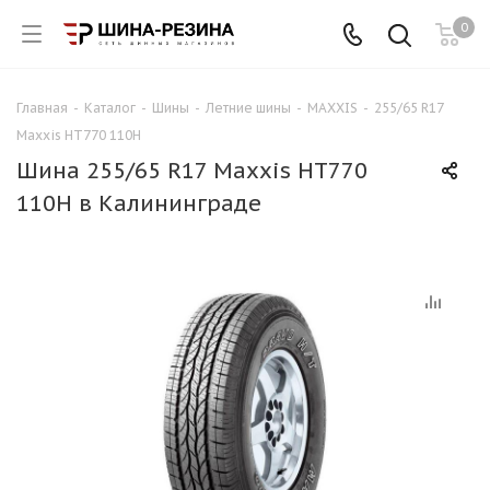
0
Главная
-
Каталог
-
Шины
-
Летние шины
-
MAXXIS
-
255/65 R17
Maxxis HT770 110H
Шина 255/65 R17 Maxxis HT770
110H в Калининграде