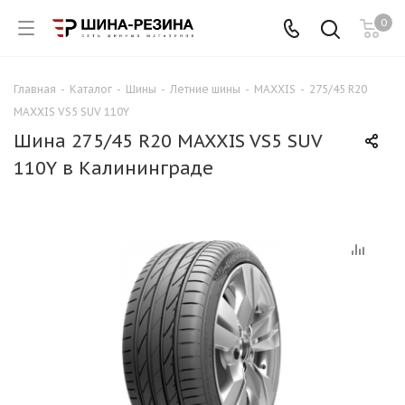
0
Главная
-
Каталог
-
Шины
-
Летние шины
-
MAXXIS
-
275/45 R20
MAXXIS VS5 SUV 110Y
Шина 275/45 R20 MAXXIS VS5 SUV
110Y в Калининграде