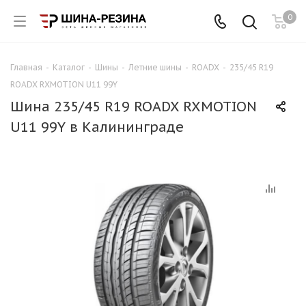
0
Главная
-
Каталог
-
Шины
-
Летние шины
-
ROADX
-
235/45 R19
ROADX RXMOTION U11 99Y
Шина 235/45 R19 ROADX RXMOTION
U11 99Y в Калининграде