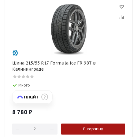
раз в 2 недели
раз в 2 недели
раз в 2 недели
раз в 2 недели
раз в 2 недели
раз в 2 недели
Шина 215/55 R17 Formula Ice FR 98T в
Калининграде
Много
8 780
₽
В корзину