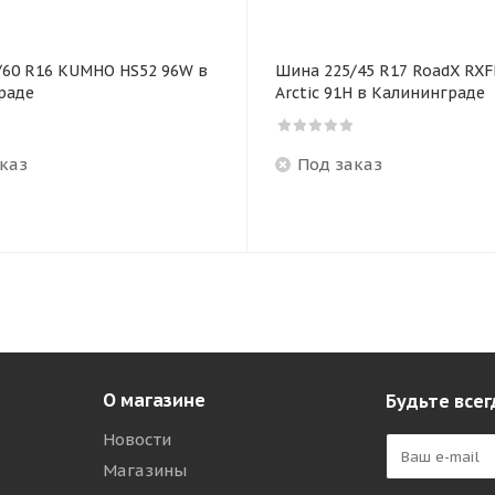
/60 R16 KUMHO HS52 96W в
Шина 225/45 R17 RoadX RX
раде
Arctic 91H в Калининграде
каз
Под заказ
О магазине
Будьте всег
Новости
Магазины