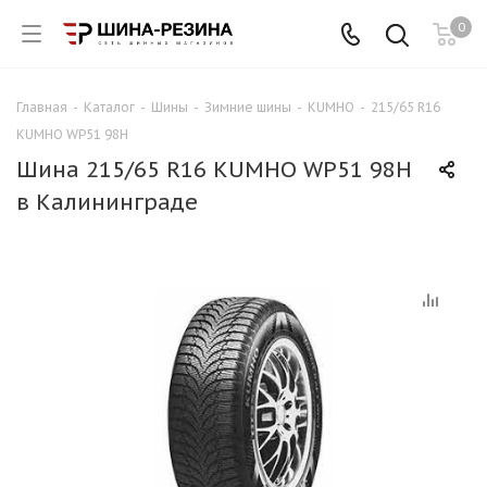
0
Главная
-
Каталог
-
Шины
-
Зимние шины
-
KUMHO
-
215/65 R16
KUMHO WP51 98H
Шина 215/65 R16 KUMHO WP51 98H
в Калининграде