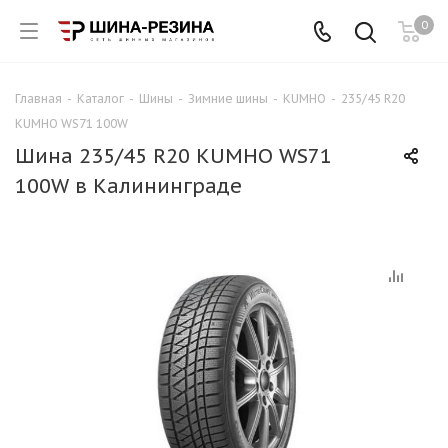
0
Главная
-
Каталог
-
Шины
-
Зимние шины
-
KUMHO
-
235/45 R20
KUMHO WS71 100W
Шина 235/45 R20 KUMHO WS71
100W в Калининграде