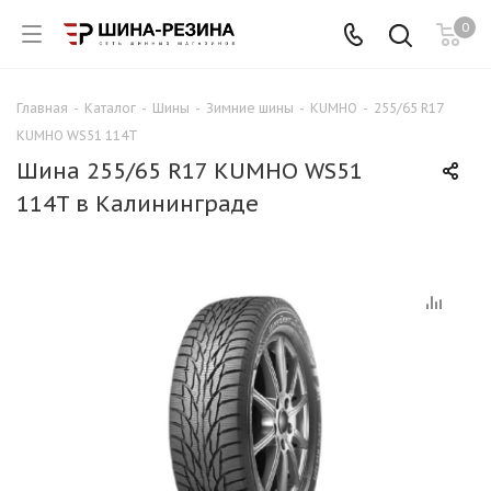
0
Главная
-
Каталог
-
Шины
-
Зимние шины
-
KUMHO
-
255/65 R17
KUMHO WS51 114T
Шина 255/65 R17 KUMHO WS51
114T в Калининграде